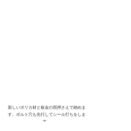
新しいポリカ材と板金の雨押さえで納めま
す。ボルト穴も先行してシール打ちをしま
す。