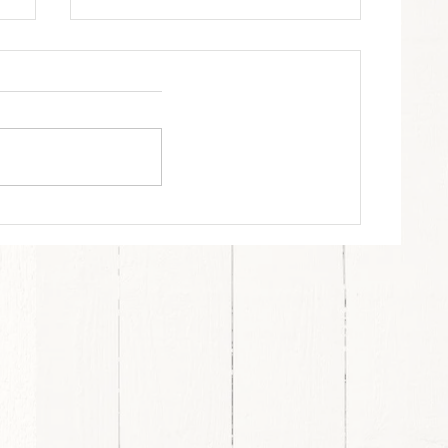
🍉夏🍉
こんにちは！！ 久しぶりの更新
となってしまいましたが、、、
皆さま、いかがお過ごしでしょう
か？エヌケンホームは毎日元気に
営業中です！！ あっという間
に、梅雨明けし本格的な夏が始ま
りましたね！！ これからもっと
暑くなるので、私は今からでも出
来る🌞暑さ対策🌞を考え中です。
日よけ・窓ガラス・ブラインド・
カーテンなど、色々な暑さ対策が
あるので 社長にも聞きながら、
我が家で出来そうな対策をしよう
と思い