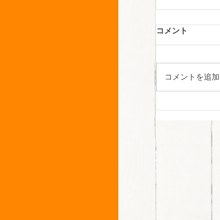
いいな～✨
コメント
こんにちは！
しした我が家
に 見つけた
コメントを追加
ス】について
ます。 エコ
性タイルです
湿気を吸収し
出。優れた調
度に保とうと
藻土の6倍・調
もあるそうで
にも強く玄関
の臭いの原因と
着・脱臭効