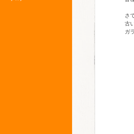
さ
古
ガ