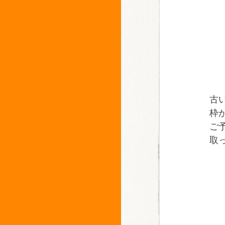
古
枠
ご
取