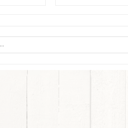
と思ったもの
 今日は先日、お話
の暑さ対策の模索中
【エコカラットプラ
…
お話ししたいと思い
カラットとは、機能
【夏季休業のお知らせ】
。 湿度が高い時は
、乾燥してる時は放
湿機能で 快適な湿
してくれます。 珪
湿壁紙の25倍以上
す！！ また、臭い
やペット、カビなど
なる成分を 吸