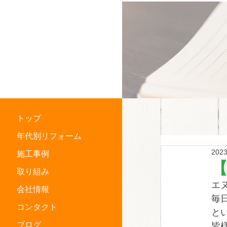
横浜市中区
住宅リフォーム専門店
トップ
年代別リフォーム
202
施工事例
取り組み
エ
会社情報
毎
コンタクト
と
ブログ
皆