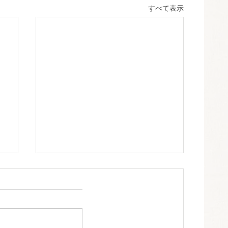
すべて表示
🍉夏🍉
こんにちは！！ 久しぶりの更新
となってしまいましたが、、、
皆さま、いかがお過ごしでしょう
か？エヌケンホームは毎日元気に