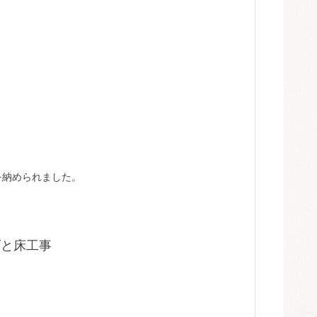
を納められました。
げと床工事