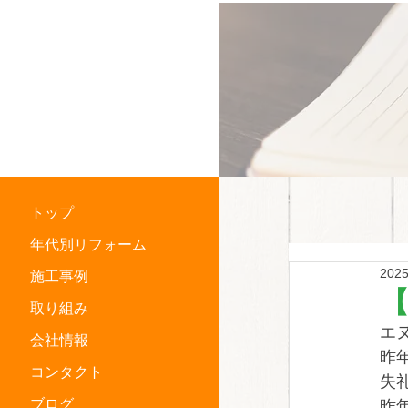
横浜市中区
住宅リフォーム専門店
トップ
年代別リフォーム
202
施工事例
取り組み
エ
会社情報
昨
コンタクト
失
ブログ
昨