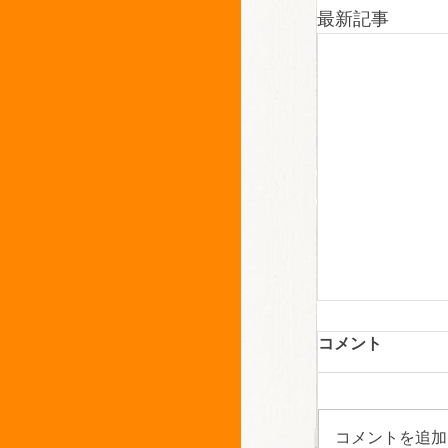
最新記事
いいな～✨
コメント
こんにちは！
しした我が家
に 見つけた
コメントを追加
ス】について