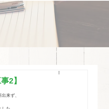
事2】
新出来ず、
ました。