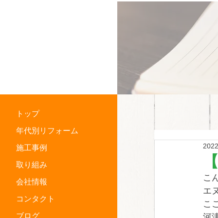
横浜市中区
住宅リフォーム専門店
トップ
年代別リフォーム
202
施工事例
【
取り組み
こ
会社情報
エ
コンタクト
こ
ブログ
河