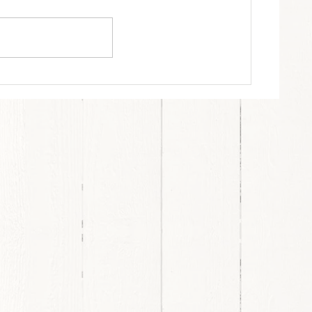
中
て
NK's blog210 【謹賀新年】
に
い
な