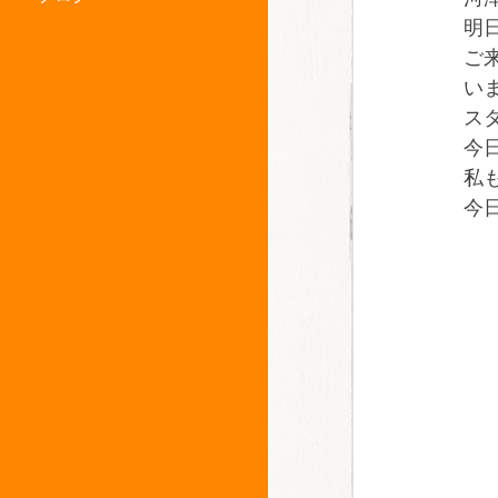
明
ご
い
ス
今
私
今