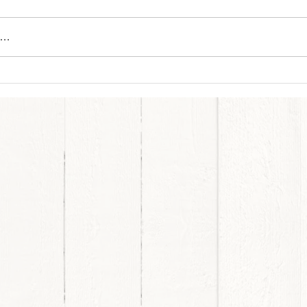
こんにちは！エヌケンホームの
澤です。 タイトルを見てなにな
…
に？？？脱！リフォーム業者っ
どういうことって 思われた方、
多いのではないでしょうか？ 確
g212【御見積は無料
かに私たちは、リフォーム業者
が】
は間違いがないのですが、 皆様
の生活をされる、大切なお住ま
に手を入れさせて頂く・・・。
単なる業者であってはならない
と、感じるのです。 そこに住ま
われるご家族や、ペット 思いの
詰まった品々・・・。 その中で
お仕事をさ