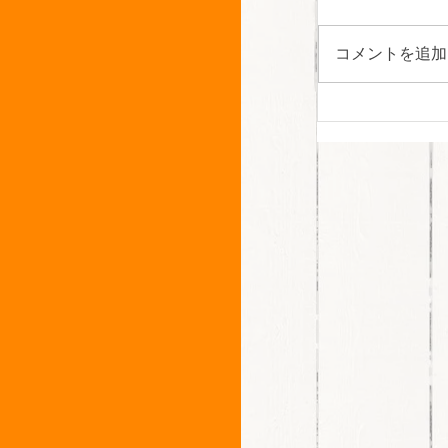
コメントを追加
NK's blo
です・・・