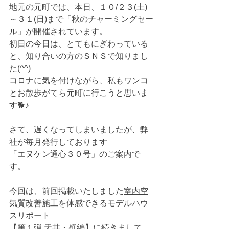
地元の元町では、本日、１０/２３(土)
～３１(日)まで「秋のチャーミングセー
ル」が開催されています。
初日の今日は、とてもにぎわっている
と、知り合いの方のＳＮＳで知りまし
た(^^)
コロナに気を付けながら、私もワンコ
とお散歩がてら元町に行こうと思いま
す🐕♪
さて、遅くなってしまいましたが、弊
社が毎月発行しております
「エヌケン通心３０号」のご案内で
す。
今回は、前回掲載いたしました
室内空
気質改善施工を体感できるモデルハウ
スリポート
【第１弾 天井・壁編】に続きまして、