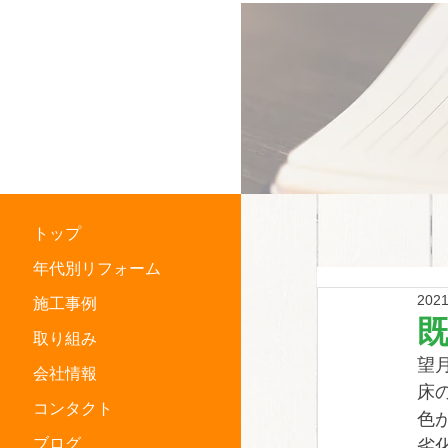
横浜市中区
住宅リフォーム専門店
トップ
年代別リフォーム
202
施工事例
既
取り組み
望
会社情報
床
コンタクト
色
ブログ
劣