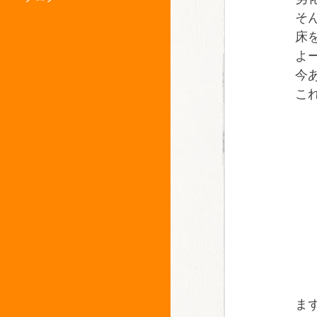
そ
床
よ
今
こ
ま