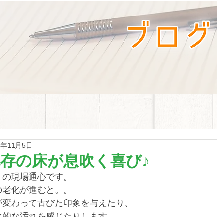
1年11月5日
存の床が息吹く喜び♪
月の現場通心です。
の老化が進むと。。
が変わって古びた印象を与えたり、
化的な汚れを感じたりします。