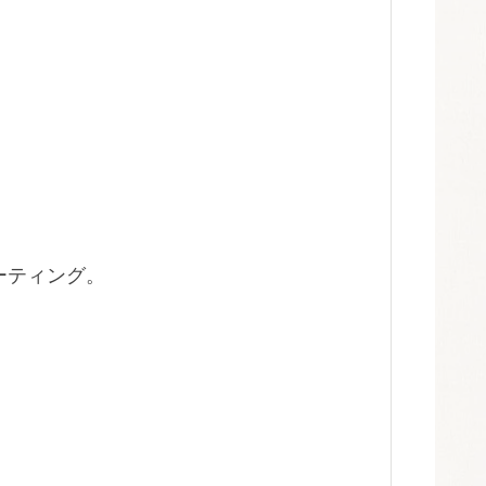
ーティング。
。