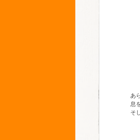
あら
息
そ