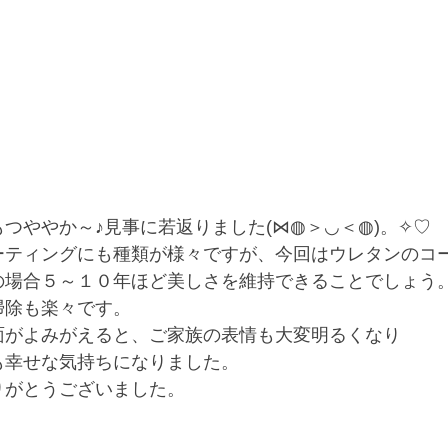
もつややか～♪見事に若返りました(⋈◍＞◡＜◍)。✧♡
ーティングにも種類が様々ですが、今回はウレタンのコ
の場合５～１０年ほど美しさを維持できることでしょう
掃除も楽々です。
面がよみがえると、ご家族の表情も大変明るくなり
も幸せな気持ちになりました。
りがとうございました。