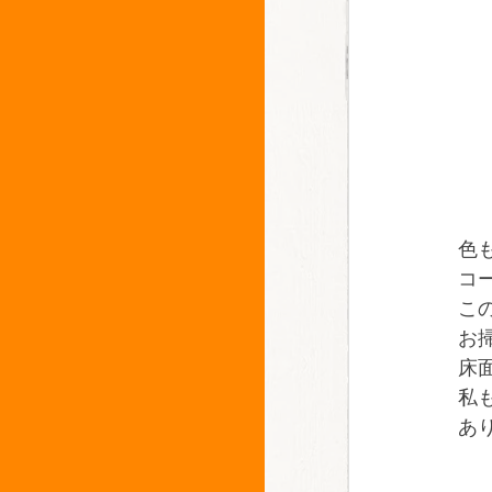
色
コ
こ
お
床
私
あ