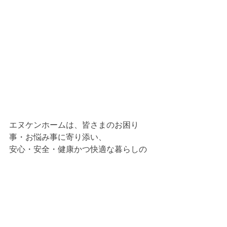
エヌケンホームは、皆さまのお困り
事・お悩み事に寄り添い、
安心・安全・健康かつ快適な暮らしの
ご提案をさせていただきます。
網戸1枚・手すり1本から住まいのこと
なら何でもやっております。
ぜひ、お気軽にご相談ください🏠✨
スタッフブログ