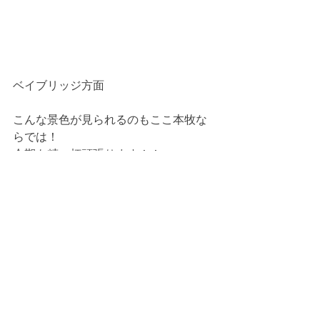
ベイブリッジ方面
こんな景色が見られるのもここ本牧な
らでは！
今期も精一杯頑張ります！！
代表取締役　中澤　啓一郎
NK’s blog
すべて表示
最新記事