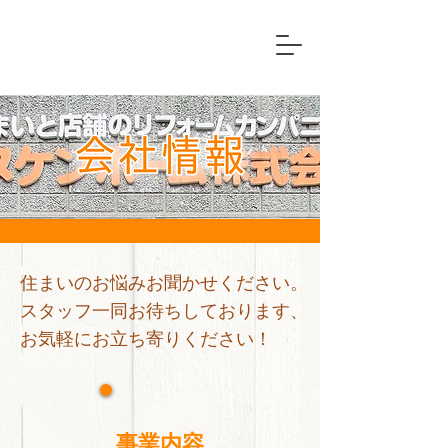
横浜市中区
住宅リフォーム専門店
住まいのお悩みお聞かせください。
スタッフ一同お待ちしております、
お気軽にお立ち寄りください！
事業内容