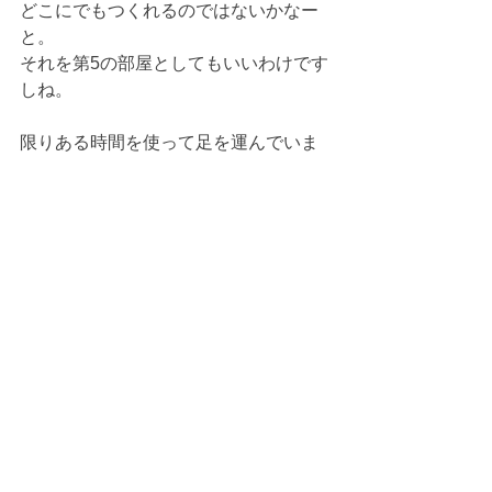
どこにでもつくれるのではないかなー
と。
それを第5の部屋としてもいいわけです
しね。
限りある時間を使って足を運んでいま
すので、
何か一つでも吸収しお客様のお役に立
つことに繋げたいという気持ちが、私
には常にあるようで、こうやって自論
展開してしまう癖があります（笑）
ということで❣️
お客様が最近飼い始めた愛猫ちゃんを
中心に
第5の部屋を考えた時、
こうなりまーす😁という施工を、
現場通心のブログ
に投稿しようと思い
ます。